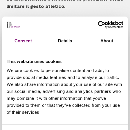
limitare il gesto atletico.
La partnership tra Corazza e
Pedelab
Consent
Details
About
Dalla collaborazione tra
Corazza e Pedelab
nasce
una
linea di plantari sportivi altamente
specializzati,
progettati per rispondere alle
This website uses cookies
esigenze delle diverse discipline.
We use cookies to personalise content and ads, to
provide social media features and to analyse our traffic.
Plantari sportivi Pedelab
We also share information about your use of our site with
distribuiti da Corazza
our social media, advertising and analytics partners who
may combine it with other information that you’ve
Gli
Amplicettori Plantari Active Pedelab
provided to them or that they’ve collected from your use
rappresentano un punto di riferimento per chi
of their services.
cerca
plantari sportivi specifici.
Benefici principali: