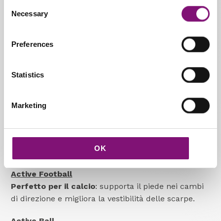
Consent
Necessary
Selection
Riduzione di dolore e affaticamento
Miglioramento di
postura ed equilibrio
Preferences
Maggiore
stabilità e sicurezza
Prevenzione
degli infortuni
Statistics
Ogni modello è studiato per una disciplina
specifica:
Marketing
Active Running
Ideale per i runner:
riduce l’impatto su
articolazioni e tendini, migliorando fluidità e
OK
comfort.
Active Football
Perfetto per il calcio
: supporta il piede nei cambi
di direzione e migliora la vestibilità delle scarpe.
Active Ball