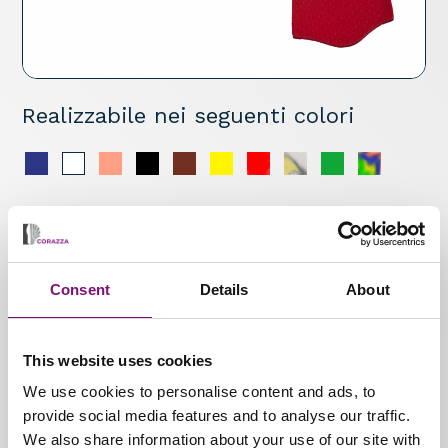
Realizzabile nei seguenti colori
Caratteristiche tecniche
Plantare 3/4 semilavorato con sostegno della
Consent
Details
About
volta longitudinale mediale, realizzato in
materiale depressibile che garantisce più
confort ed elasticità al piede.
This website uses cookies
We use cookies to personalise content and ads, to
Materiali
provide social media features and to analyse our traffic.
* Termoformabile * Rinforzo
We also share information about your use of our site with