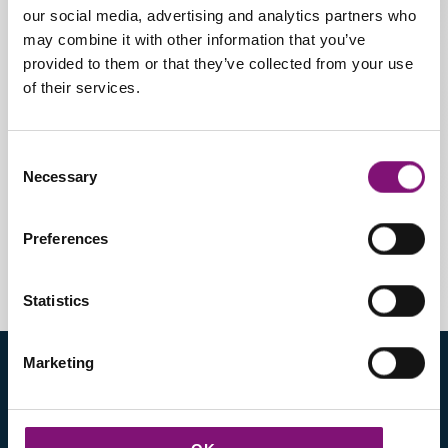
interno
our social media, advertising and analytics partners who
may combine it with other information that you’ve
Taglie
provided to them or that they’ve collected from your use
of their services.
Dal 35 al 46
Patologia:
Consent
Necessary
Indicato per la correzione dei
Selection
diversi gradi di piattismo del
piede.
Preferences
Statistics
Marketing