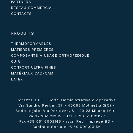
PARTNERS
RÉSEAU COMMERCIAL
CONTACTS
PRODUITS
THERMOFORMABLES
MATIÈRES PREMIÈRES
COMPOSANTS À USAGE ORTHOPÉDIQUE
CUIR
CONFORT ULTRA FINES
MATÉRIAUX CAD-CAM
LATEX
Corazza s.r.l. -
Sede amministrativa e operativa:
Via Sandro Pertini, 37 - 40062 Molinella (BO) -
Sede legale:
Via Porlezza, 8 - 20123 Milano (MI) -
P.Iva 02264991205 -
Tel +39 051 881877 -
Fax +39 051 6902146 -
iscr. Reg. Imprese BO -
Capitale Sociale: € 50.000,00 i.v.